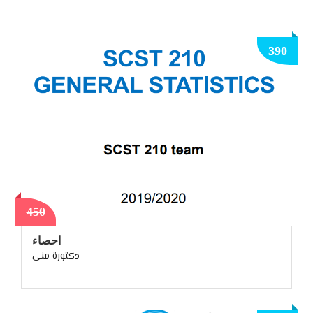
390
450
احصاء
دكتورة منى